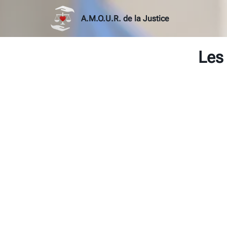
A.M.O.U.R. de la Justice
Les 