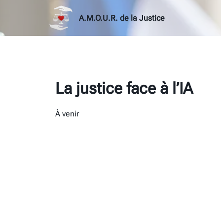
A.M.O.U.R. de la Justice
La justice face à l’IA
À venir